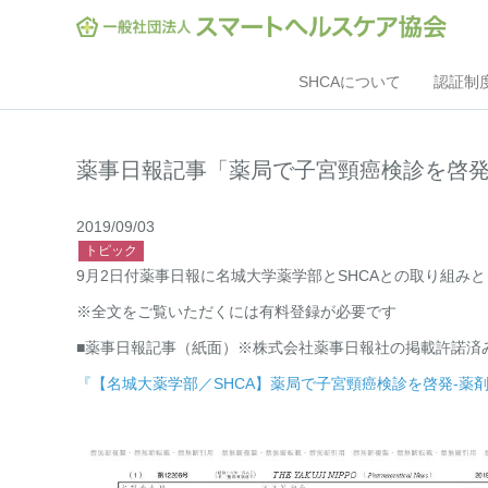
SHCAについて
認証制
薬事日報記事「薬局で子宮頸癌検診を啓
2019/09/03
9月2日付薬事日報に名城大学薬学部とSHCAとの取り組み
※全文をご覧いただくには有料登録が必要です
■薬事日報記事（紙面）※株式会社薬事日報社の掲載許諾済
『【名城大薬学部／SHCA】薬局で子宮頸癌検診を啓発‐薬